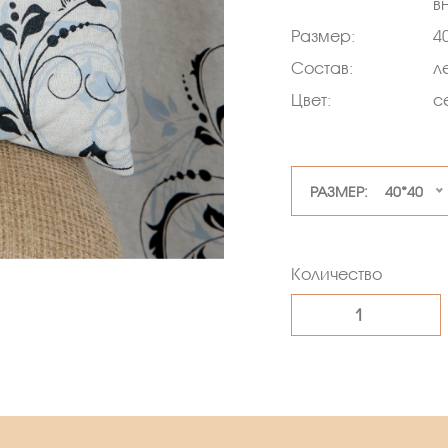
в
Размер:
4
Состав:
л
Цвет:
с
РАЗМЕР: 40*40
Количество