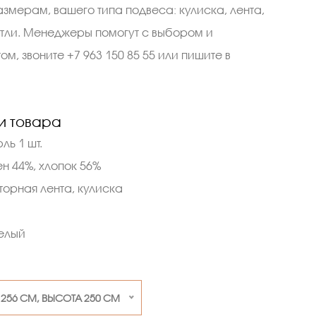
змерам, вашего типа подвеса: кулиска, лента,
тли. Менеджеры помогут с выбором и
м, звоните +7 963 150 85 55 или пишите в
и товара
юль 1 шт.
ен 44%, хлопок 56%
торная лента, кулиска
елый
56 СМ, ВЫСОТА 250 СМ