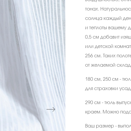
тонах. Натуральнос
солнца каждый ден
и теплоты вашему д
0,5 см добавит изя
или детской комнат
256 см. Таких поло
от желаемой склад
180 см, 250 см - тю
для страховки усад
290 см - тюль выпу
краем. Можно подо
Ваш размер - выпо