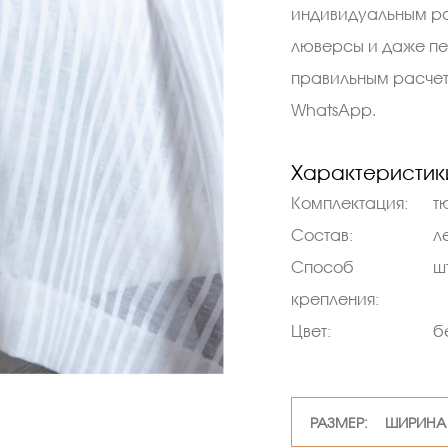
индивидуальным ра
люверсы и даже пе
правильным расчето
WhatsApp.
Характеристик
Комплектация:
т
Состав:
л
Способ
ш
крепления:
Цвет:
б
РАЗМЕР: ШИРИНА 2