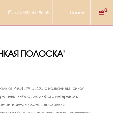
0
+7 (963) 150-85-55
ОНКАЯ ПОЛОСКА"
тюль от PROTEYA DECO с названием Тонкая
грышный выбор для любого интерьера.
ие интерьеры своей легкостью и
чно подойдет для интерьеров в естественных