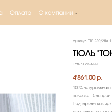
а
Оплата
О компании
Артикул: TTP-250/256-1
ТЮЛЬ "Т
Есть в наличии
4'861.00 р.
100% натуральная 
полоска - беспрои
Подчеркнет как ярк
воздушностью, отли